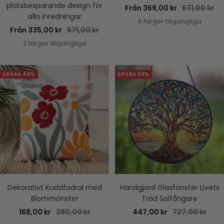
platsbesparande design för
Rea-
Pris
Från 369,00 kr
671,00 kr
alla inredningar
pris
6 färger tillgängliga
Rea-
Pris
Från 335,00 kr
671,00 kr
pris
2 färger tillgängliga
SPARA 40%
SPARA 39%
Dekorativt Kuddfodral med
Handgjord Glasfönster Livets
Blommönster
Träd Solfångare
Rea-
Pris
Rea-
Pris
168,00 kr
280,00 kr
447,00 kr
727,00 kr
pris
pris