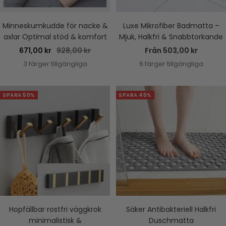
Minneskumkudde för nacke &
Luxe Mikrofiber Badmatta –
axlar Optimal stöd & komfort
Mjuk, Halkfri & Snabbtorkande
Rea-
Pris
Rea-
671,00 kr
928,00 kr
Från 503,00 kr
pris
pris
3 färger tillgängliga
6 färger tillgängliga
SPARA 50%
SPARA 45%
Hopfällbar rostfri väggkrok
Säker Antibakteriell Halkfri
minimalistisk &
Duschmatta