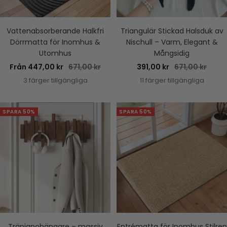
Vattenabsorberande Halkfri
Triangulär Stickad Halsduk av
Dörrmatta för Inomhus &
Nischull – Varm, Elegant &
Utomhus
Mångsidig
Rea-
Pris
Rea-
Pris
Från 447,00 kr
671,00 kr
391,00 kr
671,00 kr
pris
pris
3 färger tillgängliga
11 färger tillgängliga
SPARA 50%
SPARA 50%
Träpianohängare – massiv
Entrématta för Inomhus Stilren