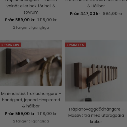
valnöt eller bok för hall &
& Hållbar
sovrum
Rea-
Pris
Från 447,00 kr
894,00 kr
Rea-
Pris
Från 559,00 kr
1 118,00 kr
pris
pris
2 färger tillgängliga
SPARA 50%
SPARA 14%
Minimalistisk träklädhängare –
Handgjord, japandi-inspirerad
& hållbar
Träpianoväggklädhängare –
Rea-
Pris
Från 559,00 kr
1 118,00 kr
Massivt trä med utdragbara
pris
2 färger tillgängliga
krokar