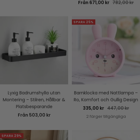
Rea-
Pris
Från 671,00 kr
782,00 kr
pris
SPARA 25%
Lyxig Badrumshylla utan
Barnklocka med Nattlampa –
Montering – Stilren, Hållbar &
Ro, Komfort och Gullig Design
Platsbesparande
Rea-
Pris
335,00 kr
447,00 kr
Rea-
Från 503,00 kr
pris
2 färger tillgängliga
pris
SPARA 29%