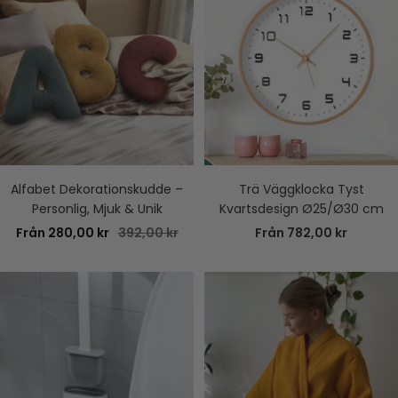
Alfabet Dekorationskudde –
Trä Väggklocka Tyst
Personlig, Mjuk & Unik
Kvartsdesign Ø25/Ø30 cm
Rea-
Pris
Rea-
Från 280,00 kr
392,00 kr
Från 782,00 kr
pris
pris