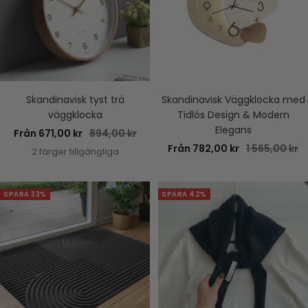
Skandinavisk tyst trä
Skandinavisk Väggklocka med
väggklocka
Tidlös Design & Modern
Elegans
Rea-
Pris
Från 671,00 kr
894,00 kr
Rea-
Pris
Från 782,00 kr
1 565,00 kr
pris
2 färger tillgängliga
pris
SPARA 33%
SPARA 42%