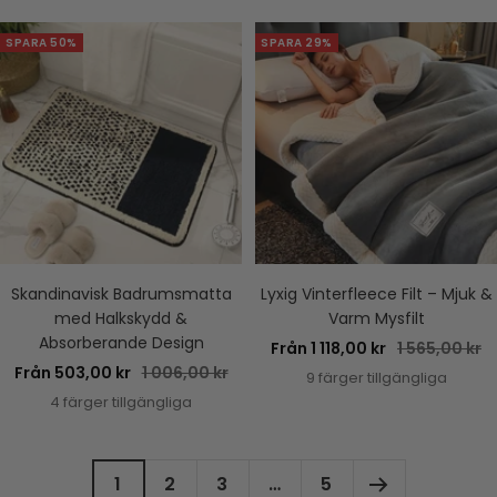
SPARA 50%
SPARA 29%
Skandinavisk Badrumsmatta
Lyxig Vinterfleece Filt – Mjuk &
med Halkskydd &
Varm Mysfilt
Absorberande Design
Rea-
Pris
Från 1 118,00 kr
1 565,00 kr
Rea-
Pris
Från 503,00 kr
1 006,00 kr
pris
9 färger tillgängliga
pris
4 färger tillgängliga
1
2
3
…
5