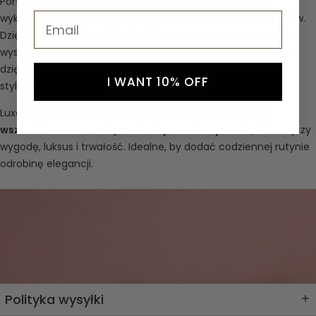
Pomimo eleganckiego wyglądu, LuxeHang jest solidnie
Email
wykonany i oferuje wystarczającą nośność dla kilku ręczników.
Dzięki
regulowanemu drążkowi
możesz łatwo dostosować
wysokość i bez trudu zawiesić ręczniki w różnych rozmiarach,
dzięki czemu Twoja łazienka pozostanie zorganizowana i
I WANT 10% OFF
stylowa.
LuxeHang to coś więcej niż tylko wieszak na ręczniki: to
wszechstronne rozwiązanie do przechowywania
, które łączy
wygodę, luksus i trwałość. Idealne, by dodać codziennej rutynie
odrobinę elegancji.
Polityka wysyłki