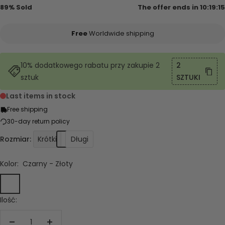
89% Sold
The offer ends in
10:19:15
Free
Worldwide shipping
10% dodatkowego rabatu przy zakupie 2
2
sztuk
SZTUKI
Last items in stock
Free shipping
30-day return policy
Rozmiar:
Krótki
Długi
Kolor:
Czarny - Złoty
Czarny
Drewno
Czarny
Złoty
-
-
Ilość:
Złoty
Złoty