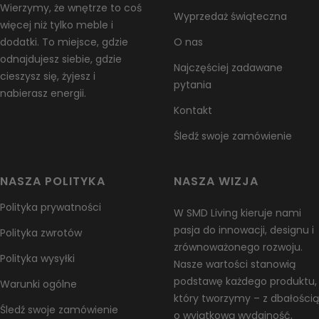
Wierzymy, że wnętrze to coś
Wyprzedaż świąteczna
Sprawdź swoje zamówienie zaraz po otrzymaniu i niezwłocznie
więcej niż tylko meble i
skontaktuj się z nami, jeśli produkt jest uszkodzony, wadliwy lub
dodatki. To miejsce, gdzie
O nas
został dostarczony błędnie, abyśmy mogli ocenić problem i go
odnajdujesz siebie, gdzie
Najczęściej zadawane
rozwiązać.
cieszysz się, żyjesz i
pytania
nabierasz energii.
Wyjątki / produkty nie podlegające zwrotowi
Kontakt
Niektóre produkty nie podlegają zwrotowi, takie jak towary łatwo
psujące się (np. żywność, kwiaty lub rośliny), produkty na
Śledź swoje zamówienie
zamówienie (np. specjalne zamówienia lub spersonalizowane
przedmioty) oraz produkty do pielęgnacji (np. kosmetyki). Nie
NASZA POLITYKA
NASZA WIZJA
przyjmujemy również zwrotów substancji niebezpiecznych,
łatwopalnych cieczy ani gazów. W razie pytań dotyczących
Polityka prywatności
W SMD Living kieruje nami
konkretnego produktu, prosimy o kontakt.
pasja do innowacji, designu i
Polityka zwrotów
Niestety nie możemy przyjmować zwrotów produktów
zrównoważonego rozwoju.
Polityka wysyłki
przecenionych ani bonów podarunkowych.
Nasze wartości stanowią
podstawę każdego produktu,
Warunki ogólne
Wymiany
który tworzymy – z dbałością
Najszybszym sposobem na otrzymanie tego, czego chcesz, jest
Śledź swoje zamówienie
o wyjątkową wydajność,