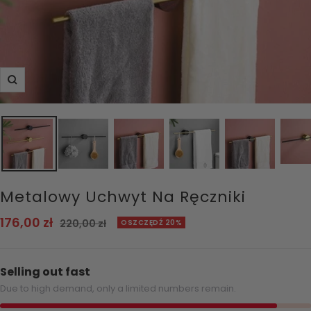
Powiększ
Metalowy Uchwyt Na Ręczniki
Cena
176,00 zł
Cena
220,00 zł
OSZCZĘDŹ 20%
normalna
obniżona
Selling out fast
Due to high demand, only a limited numbers remain.