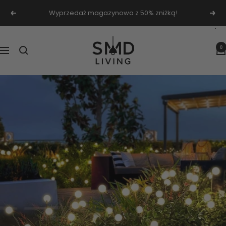
Przejdź
Wyprzedaż magazynowa z 50% zniżką!
Poprzednie
Nas
do
treści
SMD
0
Nawigacja
Living