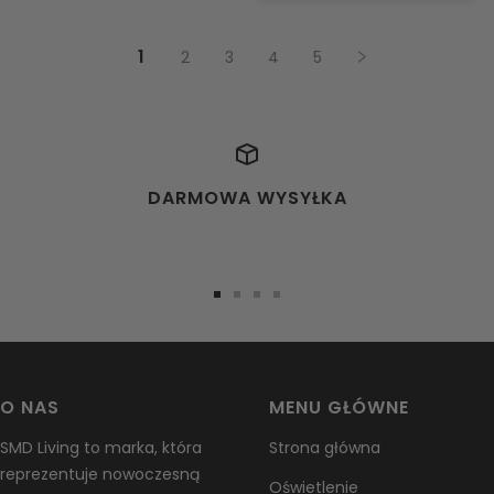
1
2
3
4
5
DARMOWA WYSYŁKA
Przejdź
Przejdź
Przejdź
Przejdź
do
do
do
do
slajdu
slajdu
slajdu
slajdu
1
2
3
4
O NAS
MENU GŁÓWNE
SMD Living to marka, która
Strona główna
reprezentuje nowoczesną
Oświetlenie