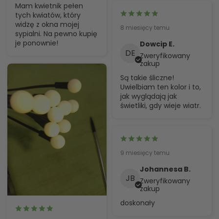
Mam kwietnik pełen
Najszybszym sposobem na otrzymanie tego, czego chcesz, jest
tych kwiatów, który
zwrot posiadanego produktu, a po zaakceptowaniu zwrotu
widzę z okna mojej
8 miesięcy temu
złożenie nowego zamówienia na wybrany produkt.
sypialni. Na pewno kupię
je ponownie!
Dowcip E.
Unia Europejska – 14 dni na odstąpienie od umowy
DE
Zweryfikowany
Niezależnie od powyższego, jeśli zamówienie jest dostarczane w
zakup
obrębie Unii Europejskiej, masz prawo anulować lub zwrócić
Są takie śliczne!
zamówienie w ciągu 14 dni, bez podania przyczyny. Jak
Uwielbiam ten kolor i to,
wspomniano wyżej, produkt musi być w takim samym stanie.
jak wyglądają jak
świetliki, gdy wieje wiatr.
9 miesięcy temu
Johannesa B.
JB
Zweryfikowany
zakup
doskonały