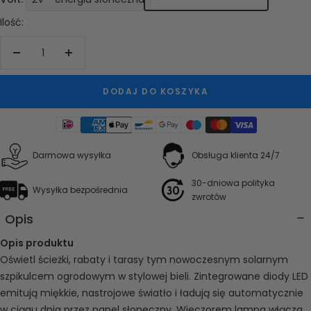
Ilość:
Zwiększ
Zmniejsz
ilość
ilość
DODAJ DO KOSZYKA
Darmowa wysyłka
Obsługa klienta 24/7
30-dniowa polityka
Wysyłka bezpośrednia
zwrotów
Opis
Opis produktu
Oświetl ścieżki, rabaty i tarasy tym nowoczesnym solarnym
szpikulcem ogrodowym w stylowej bieli. Zintegrowane diody LED
emitują miękkie, nastrojowe światło i ładują się automatycznie
w ciągu dnia przez panel słoneczny. Wieczorem lampa włącza