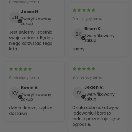
8 miesięcy temu
Jesse H.
JH
Zweryfikowany
9 miesięcy temu
zakup
Bram K.
Jest świetny i spełnia
BK
Zweryfikowany
swoje zadanie. Będę z
zakup
niego korzystać tego
Ładny
lata.
9 miesięcy temu
9 miesięcy temu
Jeden V.
Kevin V.
JV
KV
Zweryfikowany
Zweryfikowany
zakup
zakup
Działa dobrze. Łatwy w
działa dobrze, szybka
ładowaniu i bardzo
dostawa
ładnie prezentuje się w
ogrodzie.