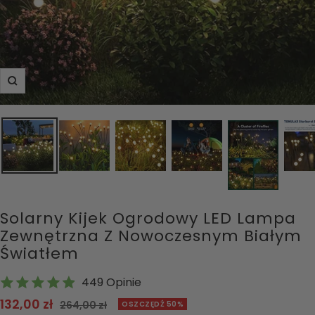
Powiększ
Solarny Kijek Ogrodowy LED Lampa
Zewnętrzna Z Nowoczesnym Białym
Światłem
449 Opinie
Cena
132,00 zł
Cena
264,00 zł
OSZCZĘDŹ 50%