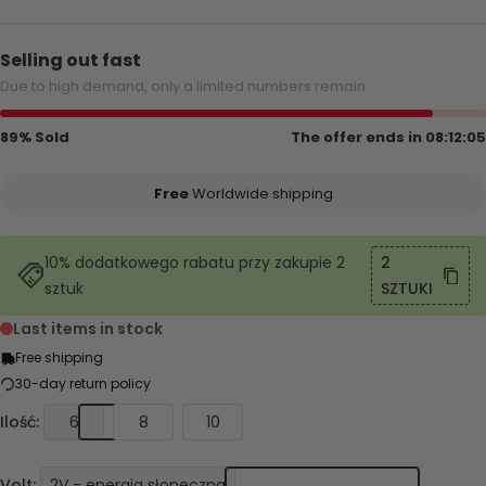
normalna
obniżona
Selling out fast
Due to high demand, only a limited numbers remain.
89% Sold
The offer ends in
08:12:05
Free
Worldwide shipping
10% dodatkowego rabatu przy zakupie 2
2
sztuk
SZTUKI
Last items in stock
Free shipping
30-day return policy
Ilość:
6
8
10
Volt:
2V - energia słoneczna