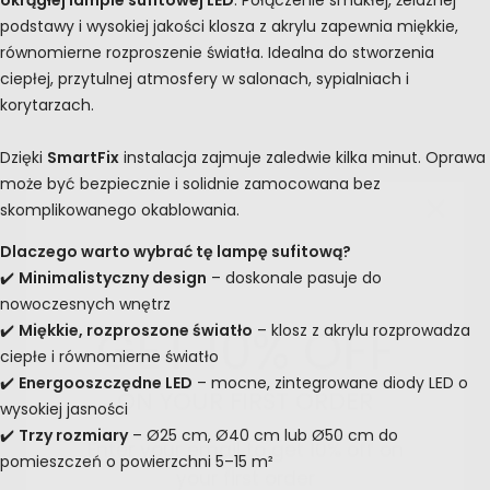
podstawy i wysokiej jakości klosza z akrylu zapewnia miękkie,
równomierne rozproszenie światła. Idealna do stworzenia
ciepłej, przytulnej atmosfery w salonach, sypialniach i
korytarzach.
Dzięki
SmartFix
instalacja zajmuje zaledwie kilka minut. Oprawa
może być bezpiecznie i solidnie zamocowana bez
skomplikowanego okablowania.
Dlaczego warto wybrać tę lampę sufitową?
GET 10% OFF
✔️
Minimalistyczny design
– doskonale pasuje do
nowoczesnych wnętrz
✔️
Miękkie, rozproszone światło
– klosz z akrylu rozprowadza
ON YOUR FIRST ORDER
ciepłe i równomierne światło
✔️
Energooszczędne LED
– mocne, zintegrowane diody LED o
Enter your email to get 10% off on
wysokiej jasności
your first order
✔️
Trzy rozmiary
– Ø25 cm, Ø40 cm lub Ø50 cm do
pomieszczeń o powierzchni 5–15 m²
Email