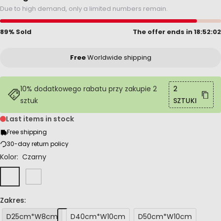
Due to high demand, only a limited numbers remain.
89% Sold
The offer ends in
18:52:01
Free
Worldwide shipping
10% dodatkowego rabatu przy zakupie 2
2
sztuk
SZTUKI
Last items in stock
Free shipping
30-day return policy
Kolor:
Czarny
Czarny
Biały
Zakres:
D25cm*W8cm
D40cm*W10cm
D50cm*W10cm