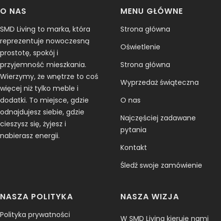
1
2
3
4
odbywa się za pośrednictwem naszego dostawcy w Chinach, a
O NAS
MENU GŁÓWNE
koszty wysyłki ponosi klient.
SMD Living to marka, która
Strona główna
W razie pytań dotyczących zwrotów zawsze możesz
reprezentuje nowoczesną
Oświetlenie
skontaktować się z nami pod adresem
info@smdliving.nl
prostotę, spokój i
przyjemność mieszkania.
Strona główna
Uszkodzenia i problemy
Wierzymy, że wnętrze to coś
Wyprzedaż świąteczna
Sprawdź swoje zamówienie zaraz po otrzymaniu i niezwłocznie
więcej niż tylko meble i
skontaktuj się z nami, jeśli produkt jest uszkodzony, wadliwy lub
dodatki. To miejsce, gdzie
O nas
został dostarczony błędnie, abyśmy mogli ocenić problem i go
odnajdujesz siebie, gdzie
Najczęściej zadawane
rozwiązać.
cieszysz się, żyjesz i
pytania
nabierasz energii.
Wyjątki / produkty nie podlegające zwrotowi
Kontakt
Niektóre produkty nie podlegają zwrotowi, takie jak towary łatwo
psujące się (np. żywność, kwiaty lub rośliny), produkty na
Śledź swoje zamówienie
zamówienie (np. specjalne zamówienia lub spersonalizowane
przedmioty) oraz produkty do pielęgnacji (np. kosmetyki). Nie
NASZA POLITYKA
NASZA WIZJA
przyjmujemy również zwrotów substancji niebezpiecznych,
łatwopalnych cieczy ani gazów. W razie pytań dotyczących
Polityka prywatności
W SMD Living kieruje nami
konkretnego produktu, prosimy o kontakt.