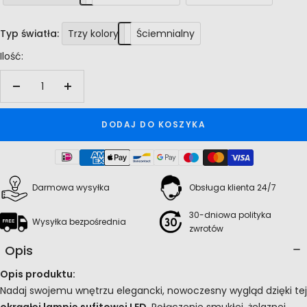
Typ światła:
Trzy kolory
Ściemnialny
Ilość:
Zwiększ
Zmniejsz
ilość
ilość
DODAJ DO KOSZYKA
Darmowa wysyłka
Obsługa klienta 24/7
30-dniowa polityka
Wysyłka bezpośrednia
zwrotów
Opis
Opis produktu:
Nadaj swojemu wnętrzu elegancki, nowoczesny wygląd dzięki tej
okrągłej lampie sufitowej LED
. Połączenie smukłej, żelaznej