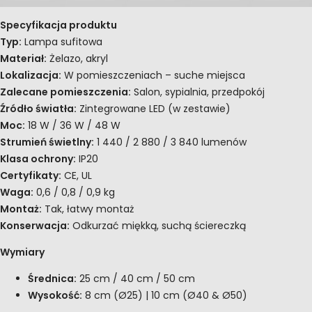
Specyfikacja produktu
Typ:
Lampa sufitowa
Materiał:
Żelazo, akryl
Lokalizacja:
W pomieszczeniach – suche miejsca
Zalecane pomieszczenia:
Salon, sypialnia, przedpokój
Źródło światła:
Zintegrowane LED (w zestawie)
Moc:
18 W / 36 W / 48 W
Strumień świetlny:
1 440 / 2 880 / 3 840 lumenów
Klasa ochrony:
IP20
Certyfikaty:
CE, UL
Waga:
0,6 / 0,8 / 0,9 kg
Montaż:
Tak, łatwy montaż
Konserwacja:
Odkurzać miękką, suchą ściereczką
Wymiary
Średnica:
25 cm / 40 cm / 50 cm
Wysokość:
8 cm (Ø25) | 10 cm (Ø40 & Ø50)