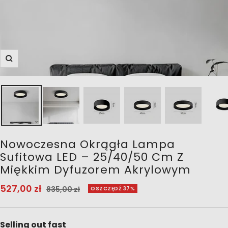
Powiększ
Nowoczesna Okrągła Lampa
Sufitowa LED – 25/40/50 Cm Z
Miękkim Dyfuzorem Akrylowym
Cena
527,00 zł
Cena
835,00 zł
OSZCZĘDŹ 37%
normalna
obniżona
Selling out fast