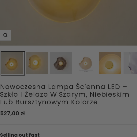
Powiększ
Nowoczesna Lampa Ścienna LED –
Szkło I Żelazo W Szarym, Niebieskim
Lub Bursztynowym Kolorze
Cena
527,00 zł
obniżona
Selling out fast