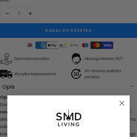
Zwiększ
Zmniejsz
ilość
ilość
DODAJ DO KOSZYKA
Darmowa wysyłka
Obsługa klienta 24/7
30-dniowa polityka
Wysyłka bezpośrednia
zwrotów
Opis
Opis produktu:
Dodaj stylowy akcent świetlny do swojego wnętrza dzięki tej
nowoczesnej lampie ściennej LED
. Elegancki design ze szkła i
żelaza rozprasza ciepłe, równomierne światło, nadając każdemu
salonowi lub sypialni współczesny wygląd. Dostępna w trzech
kolorach – szarym, niebieskim i bursztynowym – dla subtelnego