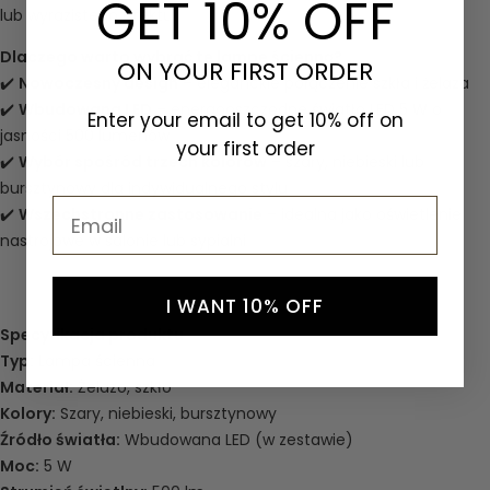
GET 10% OFF
lub wyrazistego efektu.
Dlaczego warto wybrać tę lampę ścienną?
ON YOUR FIRST ORDER
✔️
Nowoczesny design
– eleganckie połączenie szkła i żelaza
✔️
Wbudowana LED
– energooszczędne światło LED 5 W o
Enter your email to get 10% off on
jasności 500 lumenów
your first order
✔️
Wybór spośród trzech kolorów
– szary, niebieski lub
bursztynowy dla indywidualnego stylu
Email
✔️
Wszechstronne zastosowanie
– idealna jako oświetlenie
nastrojowe w salonie lub sypialni
I WANT 10% OFF
Specyfikacja produktu
Typ:
Lampa ścienna
Materiał:
Żelazo, szkło
Kolory:
Szary, niebieski, bursztynowy
Źródło światła:
Wbudowana LED (w zestawie)
Moc:
5 W