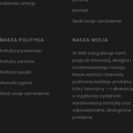
nabierasz energii.
Wyjątki / produkty nie podlegające zwrotowi
Kontakt
Niektóre produkty nie podlegają zwrotowi, takie jak towary łatwo
psujące się (np. żywność, kwiaty lub rośliny), produkty na
Śledź swoje zamówienie
zamówienie (np. specjalne zamówienia lub spersonalizowane
przedmioty) oraz produkty do pielęgnacji (np. kosmetyki). Nie
NASZA POLITYKA
NASZA WIZJA
przyjmujemy również zwrotów substancji niebezpiecznych,
łatwopalnych cieczy ani gazów. W razie pytań dotyczących
Polityka prywatności
W SMD Living kieruje nami
konkretnego produktu, prosimy o kontakt.
pasja do innowacji, designu i
Polityka zwrotów
Niestety nie możemy przyjmować zwrotów produktów
zrównoważonego rozwoju.
Polityka wysyłki
przecenionych ani bonów podarunkowych.
Nasze wartości stanowią
podstawę każdego produktu,
Warunki ogólne
Wymiany
który tworzymy – z dbałością
Najszybszym sposobem na otrzymanie tego, czego chcesz, jest
Śledź swoje zamówienie
o wyjątkową wydajność,
zwrot posiadanego produktu, a po zaakceptowaniu zwrotu
wyrafinowaną estetykę oraz
złożenie nowego zamówienia na wybrany produkt.
odpowiedzialne, ekologiczne
Unia Europejska – 14 dni na odstąpienie od umowy
podejście.
Niezależnie od powyższego, jeśli zamówienie jest dostarczane w
obrębie Unii Europejskiej, masz prawo anulować lub zwrócić