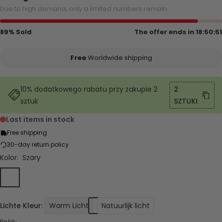
Due to high demand, only a limited numbers remain.
89% Sold
The offer ends in
18:50:51
Free
Worldwide shipping
10% dodatkowego rabatu przy zakupie 2
2
sztuk
SZTUKI
Last items in stock
Free shipping
30-day return policy
Kolor:
Szary
Szary
Niebieski
Bursztyn
Lichte Kleur:
Warm Licht
Natuurlijk licht
Ilość: