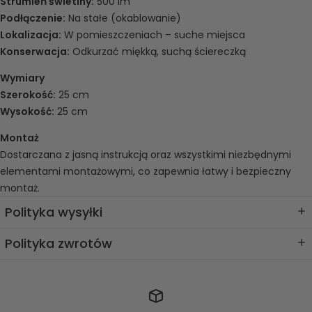
Strumień świetlny:
500 lm
Podłączenie:
Na stałe (okablowanie)
Lokalizacja:
W pomieszczeniach – suche miejsca
Konserwacja:
Odkurzać miękką, suchą ściereczką
Wymiary
Szerokość:
25 cm
Wysokość:
25 cm
Montaż
Dostarczana z jasną instrukcją oraz wszystkimi niezbędnymi
elementami montażowymi, co zapewnia łatwy i bezpieczny
montaż.
Polityka wysyłki
Metoda wysyłki i czas dostawy
Polityka zwrotów
Korzystamy z międzynarodowych partnerów wysyłkowych.
Polityka zwrotów
Średni czas dostawy wynosi
około 8 do 12 dni roboczych
(około
Stosujemy 30-dniową politykę zwrotów, co oznacza, że masz 30
10 dni), w zależności od kraju docelowego i odprawy celnej.
dni od otrzymania zamówienia na zgłoszenie zwrotu.