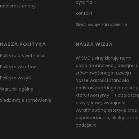
pytania
nabierasz energii.
Wyjątki / produkty nie podlegające zwrotowi
Kontakt
Niektóre produkty nie podlegają zwrotowi, takie jak towary łatwo
psujące się (np. żywność, kwiaty lub rośliny), produkty na
Śledź swoje zamówienie
zamówienie (np. specjalne zamówienia lub spersonalizowane
przedmioty) oraz produkty do pielęgnacji (np. kosmetyki). Nie
NASZA POLITYKA
NASZA WIZJA
przyjmujemy również zwrotów substancji niebezpiecznych,
łatwopalnych cieczy ani gazów. W razie pytań dotyczących
Polityka prywatności
W SMD Living kieruje nami
konkretnego produktu, prosimy o kontakt.
pasja do innowacji, designu i
Polityka zwrotów
Niestety nie możemy przyjmować zwrotów produktów
zrównoważonego rozwoju.
Polityka wysyłki
przecenionych ani bonów podarunkowych.
Nasze wartości stanowią
podstawę każdego produktu,
Warunki ogólne
Wymiany
który tworzymy – z dbałością
Najszybszym sposobem na otrzymanie tego, czego chcesz, jest
Śledź swoje zamówienie
o wyjątkową wydajność,
zwrot posiadanego produktu, a po zaakceptowaniu zwrotu
wyrafinowaną estetykę oraz
złożenie nowego zamówienia na wybrany produkt.
odpowiedzialne, ekologiczne
Unia Europejska – 14 dni na odstąpienie od umowy
podejście.
Niezależnie od powyższego, jeśli zamówienie jest dostarczane w
obrębie Unii Europejskiej, masz prawo anulować lub zwrócić