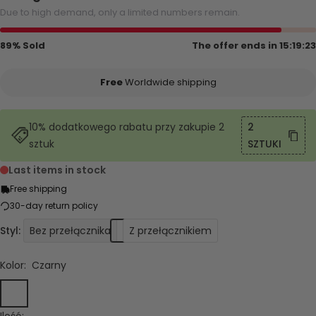
Due to high demand, only a limited numbers remain.
89% Sold
The offer ends in
15:19:22
Free
Worldwide shipping
10% dodatkowego rabatu przy zakupie 2
2
sztuk
SZTUKI
Last items in stock
Free shipping
30-day return policy
Styl:
Bez przełącznika
Z przełącznikiem
Kolor:
Czarny
Czarny
Złoto
Ilość: