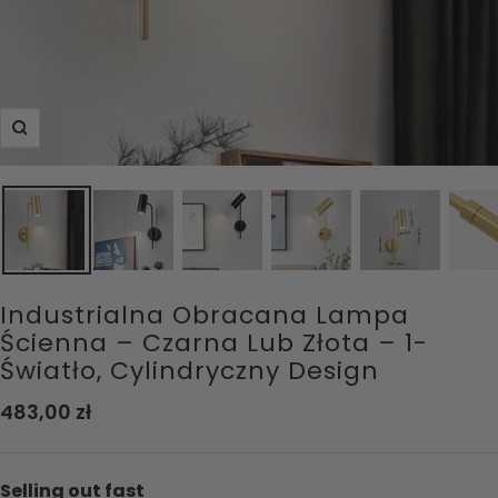
Powiększ
Industrialna Obracana Lampa
Ścienna – Czarna Lub Złota – 1-
Światło, Cylindryczny Design
Cena
483,00 zł
obniżona
Selling out fast