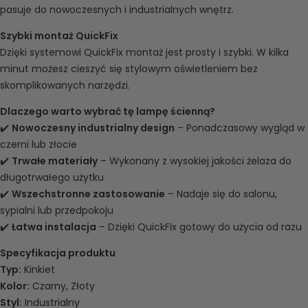
pasuje do nowoczesnych i industrialnych wnętrz.
Szybki montaż QuickFix
Dzięki systemowi QuickFix montaż jest prosty i szybki. W kilka
minut możesz cieszyć się stylowym oświetleniem bez
skomplikowanych narzędzi.
Dlaczego warto wybrać tę lampę ścienną?
✔️
Nowoczesny industrialny design
– Ponadczasowy wygląd w
czerni lub złocie
✔️
Trwałe materiały
– Wykonany z wysokiej jakości żelaza do
długotrwałego użytku
✔️
Wszechstronne zastosowanie
– Nadaje się do salonu,
sypialni lub przedpokoju
✔️
Łatwa instalacja
– Dzięki QuickFix gotowy do użycia od razu
Specyfikacja produktu
Typ:
Kinkiet
Kolor:
Czarny, Złoty
Styl:
Industrialny