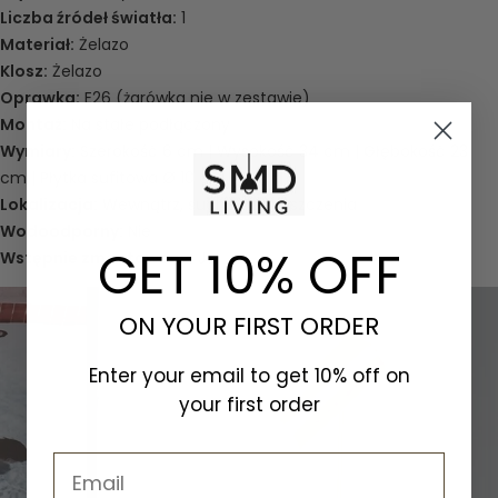
Liczba źródeł światła:
1
Materiał:
Żelazo
Klosz:
Żelazo
Oprawka:
E26 (żarówka nie w zestawie)
Montaż:
Na stałe podłączony
Wymiary:
Szerokość 6 cm | Wysokość 34 cm | Głębokość 23
cm | Płytka sufitowa Ø 10 cm
Lokalizacja:
Wewnątrz, suche pomieszczenia
Wodoodporny:
Nie
GET 10% OFF
Wstępnie zmontowany:
Ja
ON YOUR FIRST ORDER
Enter your email to get 10% off on
your first order
Email