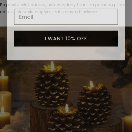
Po prostu włóż baterie, ustaw żądany timer za pomocą pilota i
Email
od razu ciesz się ciepłym, naturalnym blaskiem.
I WANT 10% OFF