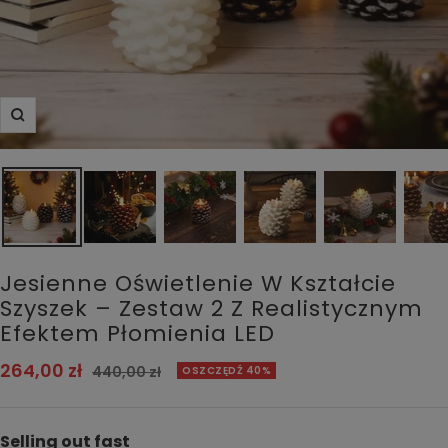
Powiększ
Jesienne Oświetlenie W Kształcie
Szyszek – Zestaw 2 Z Realistycznym
Efektem Płomienia LED
Cena
264,00 zł
Cena
440,00 zł
OSZCZĘDŹ 40%
normalna
obniżona
Selling out fast