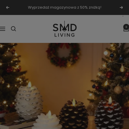
Przejdź
Wyprzedaż magazynowa z 50% zniżką!
Poprzednie
Nas
do
treści
SMD
0
Nawigacja
Living