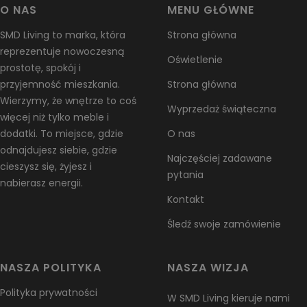
odbywa się za pośrednictwem naszego dostawcy w Chinach, a
O NAS
MENU GŁÓWNE
koszty wysyłki ponosi klient.
SMD Living to marka, która
Strona główna
W razie pytań dotyczących zwrotów zawsze możesz
reprezentuje nowoczesną
Oświetlenie
skontaktować się z nami pod adresem
info@smdliving.nl
prostotę, spokój i
przyjemność mieszkania.
Strona główna
Uszkodzenia i problemy
Wierzymy, że wnętrze to coś
Wyprzedaż świąteczna
Sprawdź swoje zamówienie zaraz po otrzymaniu i niezwłocznie
więcej niż tylko meble i
skontaktuj się z nami, jeśli produkt jest uszkodzony, wadliwy lub
dodatki. To miejsce, gdzie
O nas
został dostarczony błędnie, abyśmy mogli ocenić problem i go
odnajdujesz siebie, gdzie
Najczęściej zadawane
rozwiązać.
cieszysz się, żyjesz i
pytania
nabierasz energii.
Wyjątki / produkty nie podlegające zwrotowi
Kontakt
Niektóre produkty nie podlegają zwrotowi, takie jak towary łatwo
psujące się (np. żywność, kwiaty lub rośliny), produkty na
Śledź swoje zamówienie
zamówienie (np. specjalne zamówienia lub spersonalizowane
przedmioty) oraz produkty do pielęgnacji (np. kosmetyki). Nie
NASZA POLITYKA
NASZA WIZJA
przyjmujemy również zwrotów substancji niebezpiecznych,
łatwopalnych cieczy ani gazów. W razie pytań dotyczących
Polityka prywatności
W SMD Living kieruje nami
konkretnego produktu, prosimy o kontakt.