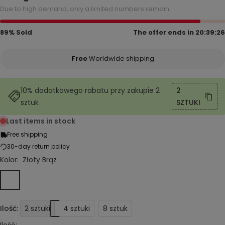
Due to high demand, only a limited numbers remain.
89% Sold
The offer ends in
20:39:26
Free
Worldwide shipping
10% dodatkowego rabatu przy zakupie 2
2
sztuk
SZTUKI
Last items in stock
Free shipping
30-day return policy
Kolor:
Złoty Brąz
Złoty
Biały
Srebro
Śnieg
Brąz
Brąz
Biały
Ilość:
2 sztuki
4 sztuki
8 sztuk
Ilość: