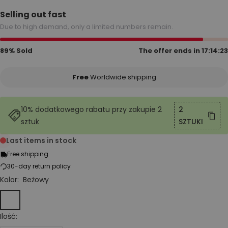
Selling out fast
Due to high demand, only a limited numbers remain.
89% Sold
The offer ends in
17:14:22
Free
Worldwide shipping
10% dodatkowego rabatu przy zakupie 2
2
sztuk
SZTUKI
Last items in stock
Free shipping
30-day return policy
Kolor:
Beżowy
Beżowy
Czarny
Szary
Brązowy
Czerwony
Kaki
Ilość: