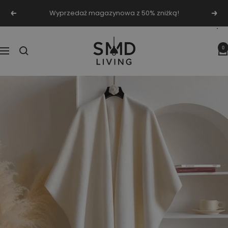
Przejdź
Wyprzedaż magazynowa z 50% zniżką!
Poprzednie
Nas
do
treści
SMD
0
Nawigacja
Living