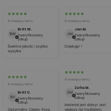
przecenionych ani bonów podarunkowych.
Wymiany
Najszybszym sposobem na otrzymanie tego, czego chcesz, jest
8 miesięcy temu
8 miesięcy temu
zwrot posiadanego produktu, a po zaakceptowaniu zwrotu
Britt W.
Jan M.
złożenie nowego zamówienia na wybrany produkt.
BW
JM
Zweryfikowany
Zweryfikowany
zakup
zakup
Unia Europejska – 14 dni na odstąpienie od umowy
Niezależnie od powyższego, jeśli zamówienie jest dostarczane w
Świetna jakość i szybka
Dziękuję! !
wysyłka
obrębie Unii Europejskiej, masz prawo anulować lub zwrócić
zamówienie w ciągu 14 dni, bez podania przyczyny. Jak
wspomniano wyżej, produkt musi być w takim samym stanie.
8 miesięcy temu
8 miesięcy temu
Zofia M.
ZM
Britt V.
Zweryfikowany
BV
zakup
Zweryfikowany
zakup
Materiał jest dobry! Jest
Optymalny. Ciepły. Poza
większy niż myślałam.