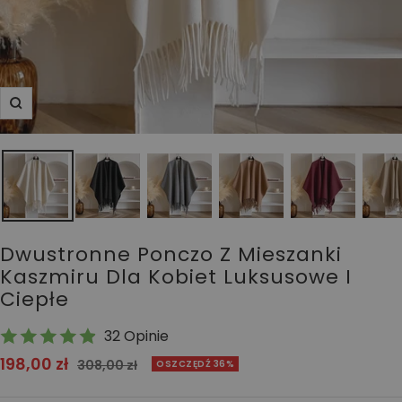
Powiększ
Dwustronne Ponczo Z Mieszanki
Kaszmiru Dla Kobiet Luksusowe I
Ciepłe
32 Opinie
Cena
198,00 zł
Cena
308,00 zł
OSZCZĘDŹ 36%
normalna
obniżona