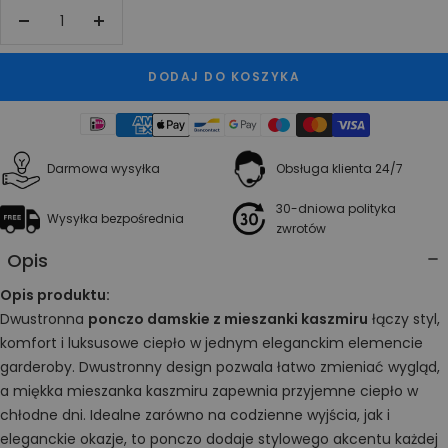
Zwiększ
Zmniejsz
ilość
ilość
DODAJ DO KOSZYKA
Darmowa wysyłka
Obsługa klienta 24/7
30-dniowa polityka
Wysyłka bezpośrednia
zwrotów
Opis
Opis produktu:
Dwustronna
ponczo damskie z mieszanki kaszmiru
łączy styl,
komfort i luksusowe ciepło w jednym eleganckim elemencie
garderoby. Dwustronny design pozwala łatwo zmieniać wygląd,
a miękka mieszanka kaszmiru zapewnia przyjemne ciepło w
chłodne dni. Idealne zarówno na codzienne wyjścia, jak i
eleganckie okazje, to ponczo dodaje stylowego akcentu każdej