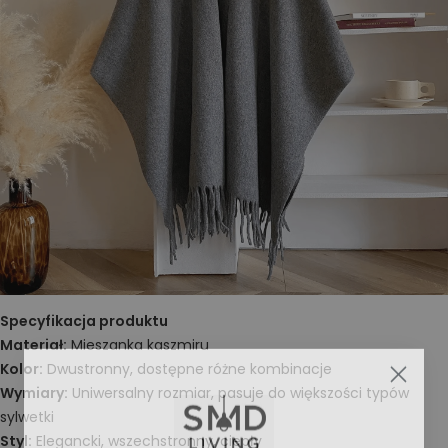
Specyfikacja produktu
Materiał:
Mieszanka kaszmiru
Kolor:
Dwustronny, dostępne różne kombinacje
Wymiary:
Uniwersalny rozmiar, pasuje do większości typów
sylwetki
Styl:
Elegancki, wszechstronny, ciepły