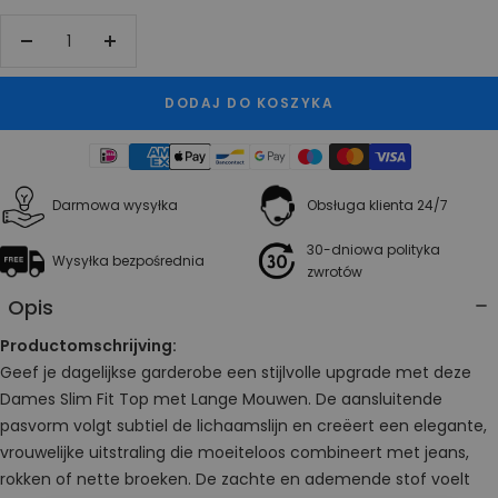
Zwiększ
Zmniejsz
ilość
ilość
DODAJ DO KOSZYKA
Darmowa wysyłka
Obsługa klienta 24/7
30-dniowa polityka
Wysyłka bezpośrednia
zwrotów
Opis
Productomschrijving:
Geef je dagelijkse garderobe een stijlvolle upgrade met deze
Dames Slim Fit Top met Lange Mouwen. De aansluitende
pasvorm volgt subtiel de lichaamslijn en creëert een elegante,
vrouwelijke uitstraling die moeiteloos combineert met jeans,
rokken of nette broeken. De zachte en ademende stof voelt