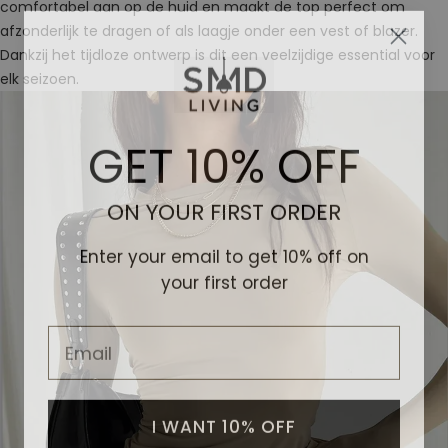
comfortabel aan op de huid en maakt de top perfect om
afzonderlijk te dragen of als laagje onder een vest of blazer.
Dankzij het tijdloze ontwerp is dit een veelzijdige essential voor
elk seizoen.
GET 10% OFF
ON YOUR FIRST ORDER
Enter your email to get 10% off on
your first order
Email
I WANT 10% OFF