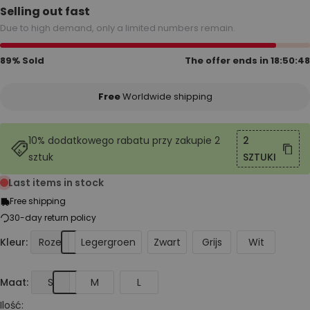
Selling out fast
Due to high demand, only a limited numbers remain.
89% Sold
The offer ends in
18:50:48
Free
Worldwide shipping
10% dodatkowego rabatu przy zakupie 2
2
sztuk
SZTUKI
Last items in stock
Free shipping
30-day return policy
Kleur:
Roze
Legergroen
Zwart
Grijs
Wit
Maat:
S
M
L
Ilość: