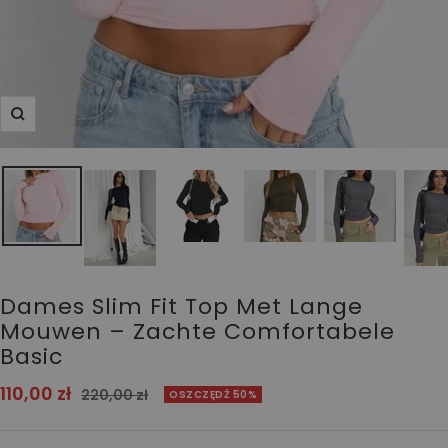
Powiększ
Dames Slim Fit Top Met Lange
Mouwen – Zachte Comfortabele
Basic
Cena
110,00 zł
Cena
220,00 zł
OSZCZĘDŹ 50%
normalna
obniżona