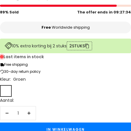
89% Sold
The offer ends in
09:27:34
Free
Worldwide shipping
10% extra korting bij 2 stuks
2STUKS
Last items in stock
Free shipping
30-day return policy
Kleur:
Groen
Groen
Blauw
Aantal:
Aantal
Aantal
verlagen
verhogen
IN WINKELWAGEN