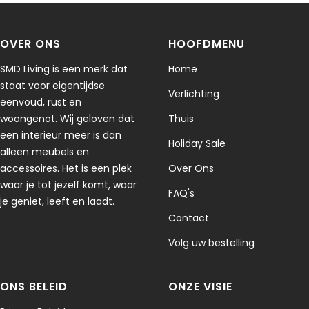
dia
dia
dia
dia
Om een retour te starten, kun je contact met ons opnemen
1
2
3
4
via
info@smdliving.nl
Houd er rekening mee dat
OVER ONS
HOOFDMENU
retourzendingen moeten worden verzonden naar
SMD Living is een merk dat
Home
de leverancier in China.
Houd er rekening mee dat de
staat voor eigentijdse
retourzending via onze leverancier in China verloopt en dat de
Verlichting
eenvoud, rust en
verzendkosten hierbij voor eigen rekening zijn.
woongenot. Wij geloven dat
Thuis
Voor vragen over retourzendingen kun je altijd contact met ons
een interieur meer is dan
Holiday Sale
opnemen via
info@smdliving.nl
alleen meubels en
accessoires. Het is een plek
Over Ons
Schade en problemen
waar je tot jezelf komt, waar
FAQ's
Controleer je bestelling direct na ontvangst en neem
je geniet, leeft en laadt.
onmiddellijk contact met ons op als het artikel defect,
Contact
beschadigd of verkeerd geleverd is, zodat wij het probleem
Volg uw bestelling
kunnen beoordelen en oplossen.
Uitzonderingen / niet-retourneerbare artikelen
ONS BELEID
ONZE VISIE
Sommige artikelen kunnen niet worden geretourneerd, zoals
bederfelijke goederen (bijv. voedsel, bloemen of planten), op