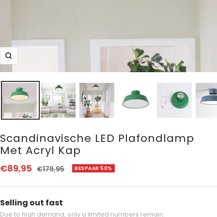
Zoom
Scandinavische LED Plafondlamp
Met Acryl Kap
Aanbiedingsprijs
€89,95
Normale
€179,95
BESPAAR 50%
prijs
Selling out fast
Due to high demand, only a limited numbers remain.