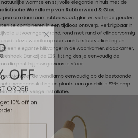
 natuurlijke warmte en stijlvolle elegantie in huis met de
malistische Wandlamp van Rubberwood & Glas
,
rpen om duurzaam rubberwood, glas en verfijnde gouden
ten te combineren in een tijdloos ontwerp. Verkrijgbaar in
tijlvolle uitvoeringen – rond, rond met rand of cilindervormig
spreidt deze wandlamp een zachte sfeerverlichting en
 zij een elegante blikvanger in de woonkamer, slaapkamer,
 leeshoek. Dankzij de E26-fitting kies je eenvoudig de
% OFF
bron die past bij jouw gewenste sfeer.
age:
Monteer de wandlamp eenvoudig op de bestaande
ST ORDER
rische wandaansluiting en plaats een geschikte E26-lamp
en snelle en veilige installatie.
 get 10% off on
order