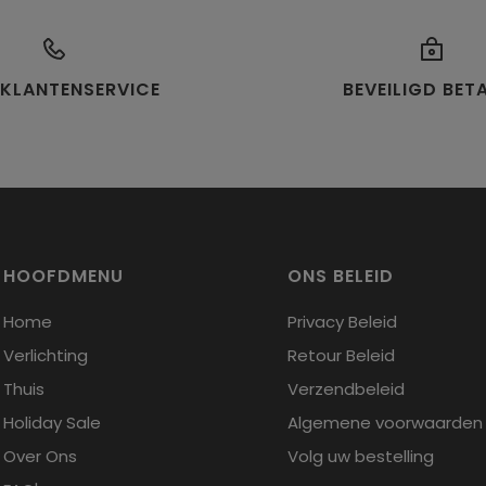
30 da
Je o
te vr
is ve
Om in
 KLANTENSERVICE
BEVEILIGD BET
artik
ontva
origi
aanko
Om ee
via
in
HOOFDMENU
ONS BELEID
retou
in Chi
Home
Privacy Beleid
lever
Verlichting
Retour Beleid
eigen 
Thuis
Verzendbeleid
Voor 
Holiday Sale
Algemene voorwaarden
opne
Over Ons
Volg uw bestelling