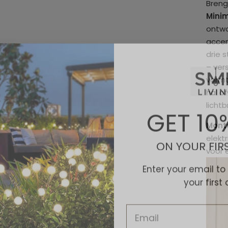
Breng
Mini
ontwo
accen
drie s
– ver
vormt
hal of
GET 10
licht
Mont
ON YOUR FIR
elekt
voor e
Enter your email to
your first 
Email