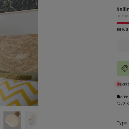
Selli
Due to
89% S
Last
Free
30-d
Type: