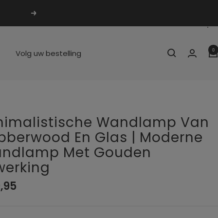
Volgende
0
Volg uw bestelling
nimalistische Wandlamp Van
bberwood En Glas | Moderne
ndlamp Met Gouden
werking
biedingsprijs
,95