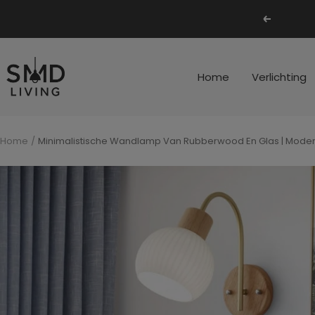
Ga
Vorige
naar
inhoud
SMD
Home
Verlichting
Living
Home
Minimalistische Wandlamp Van Rubberwood En Glas | Mod