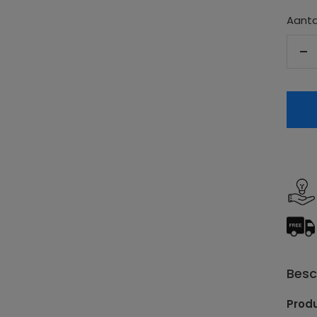
Aanta
Aa
ve
Besc
Prod