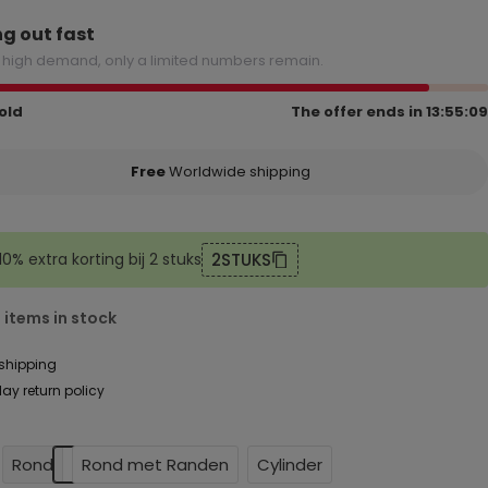
ng out fast
 high demand, only a limited numbers remain.
old
The offer ends in
13:55:08
Free
Worldwide shipping
2STUKS
10% extra korting bij 2 stuks
 items in stock
 shipping
ay return policy
Rond
Rond met Randen
Cylinder