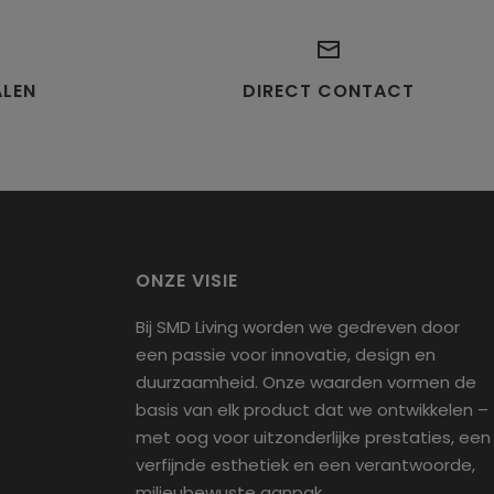
gen na ontvangst van je bestelling hebt om een retour aan
ntvangt
altijd een Track & Trace-code
zodra je bestelling
agen.
rzonden, zodat je de zending op elk moment kunt volgen.
 aanmerking te komen voor een retourzending, moet het
ALEN
DIRECT CONTACT
el in dezelfde staat verkeren als waarin je het hebt
ngen: ongedragen of ongebruikt, met labels en in de
nele verpakking. Je hebt ook de kassabon of een
opbewijs nodig.
n retour te starten, kun je contact met ons opnemen
fo@smdliving.nl
Houd er rekening mee dat
ONZE VISIE
rzendingen moeten worden verzonden naar de leverancier
na.
Houd er rekening mee dat de retourzending via onze
Bij SMD Living worden we gedreven door
ancier in China verloopt en dat de verzendkosten hierbij voor
een passie voor innovatie, design en
rekening zijn.
duurzaamheid. Onze waarden vormen de
basis van elk product dat we ontwikkelen –
vragen over retourzendingen kun je altijd contact met ons
met oog voor uitzonderlijke prestaties, een
men via
info@smdliving.nl
verfijnde esthetiek en een verantwoorde,
milieubewuste aanpak.