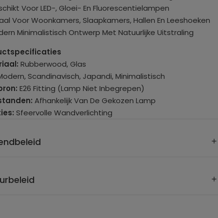
schikt Voor LED-, Gloei- En Fluorescentielampen
eaal Voor Woonkamers, Slaapkamers, Hallen En Leeshoeken
dern Minimalistisch Ontwerp Met Natuurlijke Uitstraling
ctspecificaties
iaal:
Rubberwood, Glas
odern, Scandinavisch, Japandi, Minimalistisch
bron:
E26 Fitting (Lamp Niet Inbegrepen)
standen:
Afhankelijk Van De Gekozen Lamp
ies:
Sfeervolle Wandverlichting
ing:
Vaste Elektrische Aansluiting (Hardwired)
endbeleid
endmethode & Levertijd
aken gebruik van internationale verzendpartners. De
urbeleid
delde levertijd bedraagt
circa 8 tot 12
dagen
(ongeveer 10 dagen), afhankelijk van het land van
rbeleid
mming en de douaneafhandeling.
anteren een retourbeleid van 30 dagen, wat betekent dat je