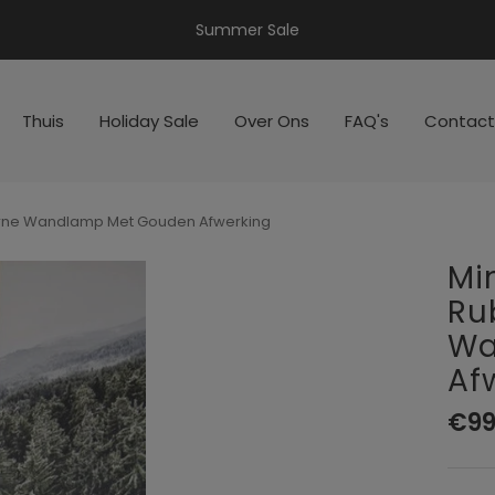
Summer Sale
Thuis
Holiday Sale
Over Ons
FAQ's
Contact
erne Wandlamp Met Gouden Afwerking
Mi
Ru
Wa
Af
Aan
€99