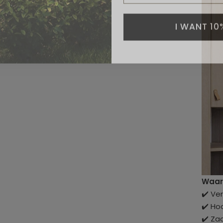
I WANT 10
Waaro
✔️ Ver
✔️ Ho
✔️ Za