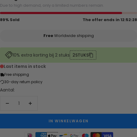
Due to high demand, only a limited numbers remain.
89% Sold
The offer ends in
12:52:28
Free
Worldwide shipping
10% extra korting bij 2 stuks
2STUKS
Last items in stock
Free shipping
30-day return policy
Aantal:
Aantal
Aantal
verlagen
verhogen
IN WINKELWAGEN