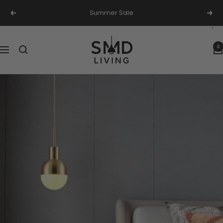
Ga
Summer Sale
Vorige
Volg
naar
inhoud
SMD
0
Navigatie
Living