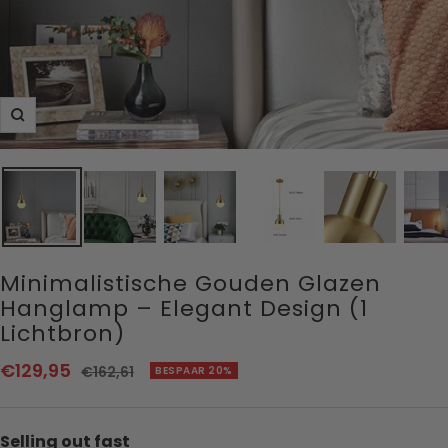
Zoom
Minimalistische Gouden Glazen
Hanglamp – Elegant Design (1
Lichtbron)
Aanbiedingsprijs
€129,95
Normale
€162,61
BESPAAR 20%
prijs
Selling out fast