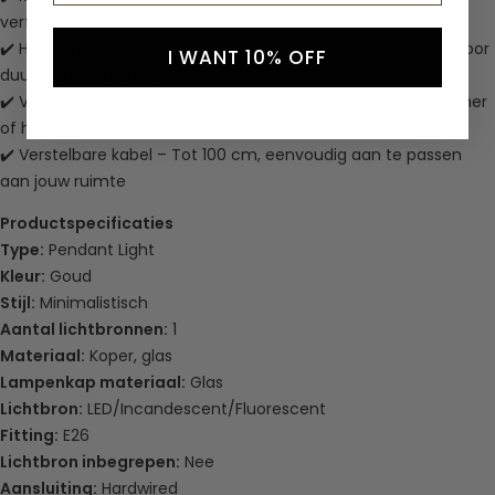
verfijnt
✔️ Hoogwaardige materialen – Gemaakt van koper en glas voor
I WANT 10% OFF
duurzaamheid en stijl
✔️ Veelzijdig in gebruik – Geschikt voor woonkamer, slaapkamer
of hal
✔️ Verstelbare kabel – Tot 100 cm, eenvoudig aan te passen
aan jouw ruimte
Productspecificaties
Type:
Pendant Light
Kleur:
Goud
Stijl:
Minimalistisch
Aantal lichtbronnen:
1
Materiaal:
Koper, glas
Lampenkap materiaal:
Glas
Lichtbron:
LED/Incandescent/Fluorescent
Fitting:
E26
Lichtbron inbegrepen:
Nee
Aansluiting:
Hardwired