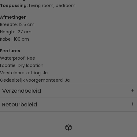
Toepassing:
Living room, bedroom
Afmetingen
Breedte: 12.5 cm
Hoogte: 27 cm
Kabel: 100 cm
Features
Waterproof: Nee
Locatie: Dry location
Verstelbare ketting: Ja
Gedeeltelijk voorgemonteerd: Ja
Verzendbeleid
Verzendmethode & Levertijd
Retourbeleid
Wij maken gebruik van internationale verzendpartners. De
Retourbeleid
gemiddelde levertijd bedraagt
circa 8 tot 12
Wij hanteren een retourbeleid van 30 dagen, wat betekent dat
werkdagen
(ongeveer 10 dagen), afhankelijk van het land van
je 30 dagen na ontvangst van je bestelling hebt om een retour
bestemming en de douaneafhandeling.
aan te vragen.