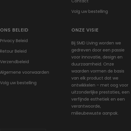
Contact
beschadigd of verkeerd geleverd is, zodat wij het probleem
Volg uw bestelling
kunnen beoordelen en oplossen.
Uitzonderingen / niet-retourneerbare artikelen
ONS BELEID
ONZE VISIE
Sommige artikelen kunnen niet worden geretourneerd, zoals
bederfelijke goederen (bijv. voedsel, bloemen of planten), op
Privacy Beleid
Bij SMD Living worden we
maat gemaakte producten (zoals speciale bestellingen of
gedreven door een passie
gepersonaliseerde items) en verzorgingsproducten (zoals
Retour Beleid
voor innovatie, design en
cosmetica). Wij accepteren ook geen retouren van gevaarlijke
Verzendbeleid
duurzaamheid. Onze
stoffen, brandbare vloeistoffen of gassen. Neem gerust
waarden vormen de basis
contact met ons op als je vragen hebt over je specifieke artikel.
Algemene voorwaarden
van elk product dat we
Volg uw bestelling
Helaas kunnen wij geen retourzendingen accepteren van
ontwikkelen – met oog voor
afgeprijsde artikelen of cadeaubonnen.
uitzonderlijke prestaties, een
verfijnde esthetiek en een
Omruilingen
verantwoorde,
De snelste manier om te krijgen wat je wilt, is het artikel dat je
milieubewuste aanpak.
hebt te retourneren en, zodra de retourzending is
geaccepteerd, een nieuwe bestelling te plaatsen voor het
gewenste artikel.