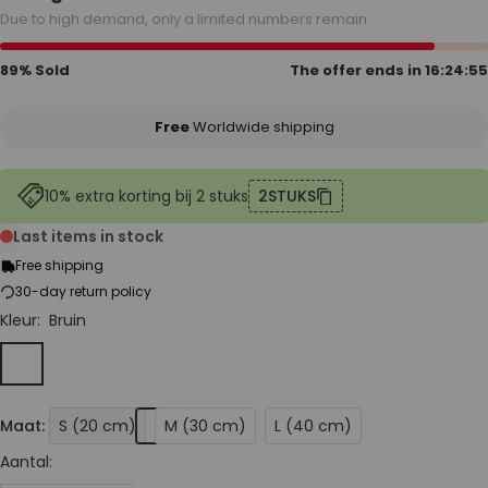
Due to high demand, only a limited numbers remain.
89% Sold
The offer ends in
16:24:54
Free
Worldwide shipping
10% extra korting bij 2 stuks
2STUKS
Last items in stock
Free shipping
30-day return policy
Kleur:
Bruin
Bruin
Lichtbruin
Maat:
S (20 cm)
M (30 cm)
L (40 cm)
Aantal: