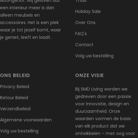
woongenot. Wij geloven dat
Thuis
Voor vragen over retourzendingen kun je altijd contact met ons
een interieur meer is dan
Holiday Sale
opnemen via
info@smdliving.nl
alleen meubels en
accessoires. Het is een plek
Over Ons
Schade en problemen
waar je tot jezelf komt, waar
FAQ's
Controleer je bestelling direct na ontvangst en neem
je geniet, leeft en laadt.
onmiddellijk contact met ons op als het artikel defect,
Contact
beschadigd of verkeerd geleverd is, zodat wij het probleem
Volg uw bestelling
kunnen beoordelen en oplossen.
Uitzonderingen / niet-retourneerbare artikelen
ONS BELEID
ONZE VISIE
Sommige artikelen kunnen niet worden geretourneerd, zoals
bederfelijke goederen (bijv. voedsel, bloemen of planten), op
Privacy Beleid
Bij SMD Living worden we
maat gemaakte producten (zoals speciale bestellingen of
gedreven door een passie
gepersonaliseerde items) en verzorgingsproducten (zoals
Retour Beleid
voor innovatie, design en
cosmetica). Wij accepteren ook geen retouren van gevaarlijke
Verzendbeleid
duurzaamheid. Onze
stoffen, brandbare vloeistoffen of gassen. Neem gerust
waarden vormen de basis
contact met ons op als je vragen hebt over je specifieke artikel.
Algemene voorwaarden
van elk product dat we
Volg uw bestelling
Helaas kunnen wij geen retourzendingen accepteren van
ontwikkelen – met oog voor