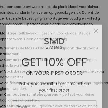
Het compacte ontwerp maakt de plank ideaal voor kleinere
ruimtes, zonder in te leveren op gebruiksgemak. Dankzij de
zelfklevende bevestiging is montage eenvoudig en volledig
zonder boren — perfect voor gladde badkamerwanden.
Montage:
zelfklevend – geschikt voor gladde, stevige
oppervlakken. Geen gereedschap nodig.
Waarom is de Massief Houten Wandplank ideaal voor je
badkamer?
GET 10% OFF
✔️
Gemaakt van massief hout
– natuurlijke uitstraling en
stijlvolle warmte.
ON YOUR FIRST ORDER
✔️
Vochtbestendige afwerking
– duurzaam en geschikt voor
natte ruimtes.
Enter your email to get 10% off on
✔️
Zelfklevende montage zonder boren
– ideaal voor tegels en
your first order
gladde wanden.
✔️
Compact en ruimtebesparend
– perfect voor kleine
Email
badkamers of toiletten.
✔️
Veelzijdig gebruik
– geschikt voor toiletartikelen, kleine