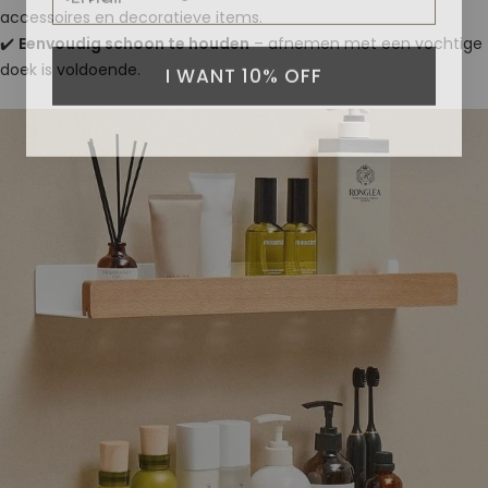
accessoires en decoratieve items.
✔️
Eenvoudig schoon te houden
– afnemen met een vochtige
I WANT 10% OFF
doek is voldoende.