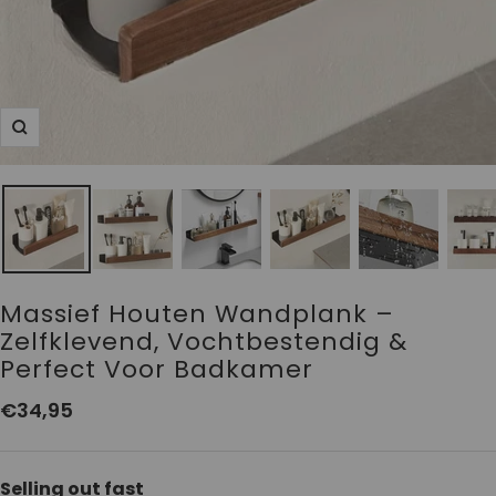
Zoom
Massief Houten Wandplank –
Zelfklevend, Vochtbestendig &
Perfect Voor Badkamer
Aanbiedingsprijs
€34,95
Selling out fast