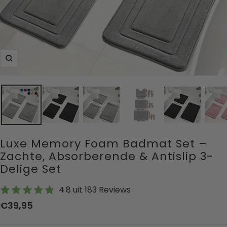
Zoom
Luxe Memory Foam Badmat Set –
Zachte, Absorberende & Antislip 3-
Delige Set
4.8 uit 183 Reviews
Aanbiedingsprijs
€39,95