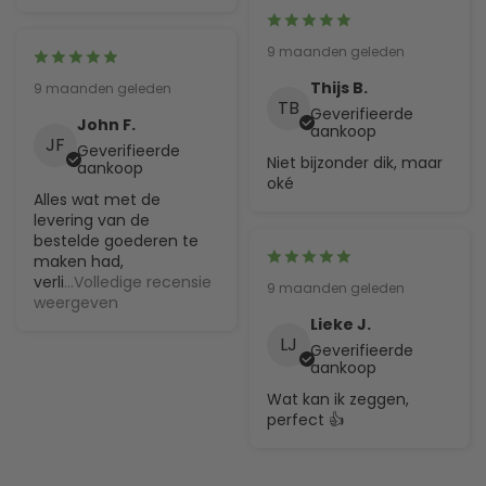
9 maanden geleden
Thijs B.
9 maanden geleden
TB
Geverifieerde
John F.
aankoop
JF
Geverifieerde
Niet bijzonder dik, maar
aankoop
oké
Alles wat met de
levering van de
bestelde goederen te
maken had,
verli
...Volledige recensie
9 maanden geleden
weergeven
Lieke J.
LJ
Geverifieerde
aankoop
Wat kan ik zeggen,
perfect 👍