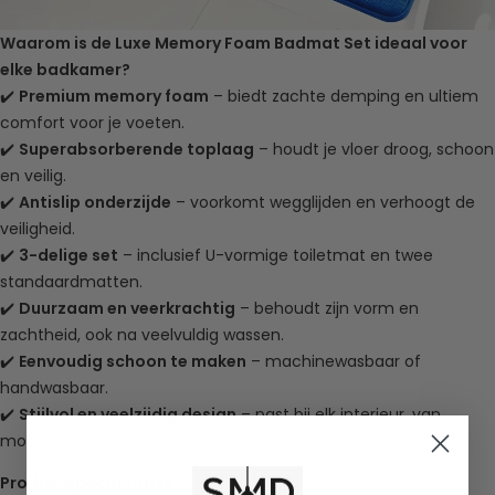
Waarom is de Luxe Memory Foam Badmat Set ideaal voor
elke badkamer?
✔️
Premium memory foam
– biedt zachte demping en ultiem
comfort voor je voeten.
✔️
Superabsorberende toplaag
– houdt je vloer droog, schoon
en veilig.
✔️
Antislip onderzijde
– voorkomt wegglijden en verhoogt de
veiligheid.
✔️
3-delige set
– inclusief U-vormige toiletmat en twee
standaardmatten.
✔️
Duurzaam en veerkrachtig
– behoudt zijn vorm en
zachtheid, ook na veelvuldig wassen.
✔️
Eenvoudig schoon te maken
– machinewasbaar of
handwasbaar.
✔️
Stijlvol en veelzijdig design
– past bij elk interieur, van
modern tot klassiek.
Productspecificaties