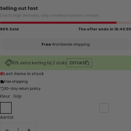
Selling out fast
Due to high demand, only a limited numbers remain.
89% Sold
The offer ends in
16:43:29
Free
Worldwide shipping
10% extra korting bij 2 stuks
2STUKS
Last items in stock
Free shipping
30-day return policy
Kleur:
Grijs
Grijs
Zwart
Beige
Donkerblauw
Koffie
China
Roze
Wit
Lichtbla
Kleur
Rood
Aantal: