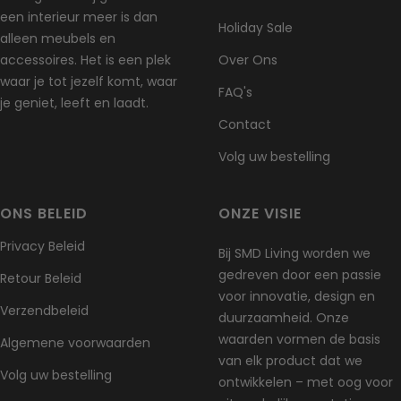
een interieur meer is dan
Holiday Sale
alleen meubels en
accessoires. Het is een plek
Over Ons
waar je tot jezelf komt, waar
FAQ's
je geniet, leeft en laadt.
Contact
Volg uw bestelling
ONS BELEID
ONZE VISIE
Privacy Beleid
Bij SMD Living worden we
gedreven door een passie
Retour Beleid
voor innovatie, design en
Verzendbeleid
duurzaamheid. Onze
waarden vormen de basis
Algemene voorwaarden
van elk product dat we
Volg uw bestelling
ontwikkelen – met oog voor