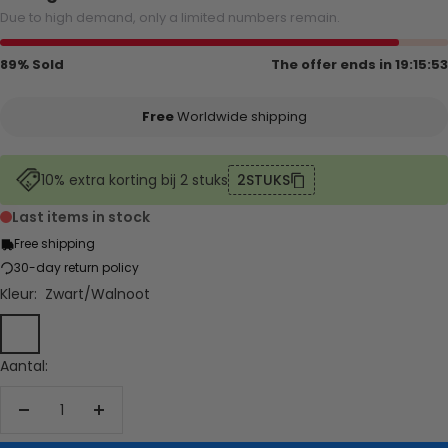
Due to high demand, only a limited numbers remain.
89% Sold
The offer ends in
19:15:53
Free
Worldwide shipping
10% extra korting bij 2 stuks
2STUKS
Last items in stock
Free shipping
30-day return policy
Kleur:
Zwart/Walnoot
Zwart/Walnoot
Licht
bruin
Aantal:
Aantal
Aantal
verlagen
verhogen