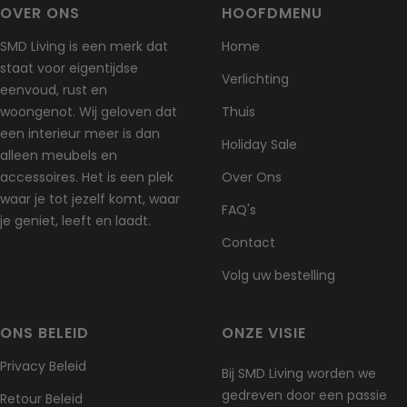
Accu:
500 mAh, oplaadbaar via USB
via
info@smdliving.nl
Houd er rekening mee dat
OVER ONS
HOOFDMENU
Automodus:
Ca. 13 seconden lichtduur per activatie
retourzendingen moeten worden verzonden naar
SMD Living is een merk dat
Home
Plaatsing:
Geschikt voor trap, kast, bed, koelkast en meer
de leverancier in China.
Houd er rekening mee dat de
staat voor eigentijdse
Gebruiksduur:
Tot 30 dagen in automatische modus
retourzending via onze leverancier in China verloopt en dat de
Verlichting
eenvoud, rust en
verzendkosten hierbij voor eigen rekening zijn.
woongenot. Wij geloven dat
Thuis
Voor vragen over retourzendingen kun je altijd contact met ons
een interieur meer is dan
Holiday Sale
opnemen via
info@smdliving.nl
alleen meubels en
accessoires. Het is een plek
Over Ons
Schade en problemen
waar je tot jezelf komt, waar
FAQ's
Controleer je bestelling direct na ontvangst en neem
je geniet, leeft en laadt.
onmiddellijk contact met ons op als het artikel defect,
Contact
beschadigd of verkeerd geleverd is, zodat wij het probleem
Volg uw bestelling
kunnen beoordelen en oplossen.
Uitzonderingen / niet-retourneerbare artikelen
ONS BELEID
ONZE VISIE
Sommige artikelen kunnen niet worden geretourneerd, zoals
bederfelijke goederen (bijv. voedsel, bloemen of planten), op
Privacy Beleid
Bij SMD Living worden we
maat gemaakte producten (zoals speciale bestellingen of
gedreven door een passie
gepersonaliseerde items) en verzorgingsproducten (zoals
Retour Beleid