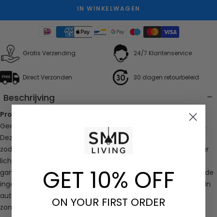
IN WINKELWAGEN
Gratis Verzending
24/7 Klantenservice
Direct Verzonden
30 dagen retourbeleid
Beschrijving
Productomschrijving
Geen schakelaars, geen gedoe — alleen gemak en veiligheid.
Deze slimme draadloze sensorlamp schakelt automatisch in
zodra er beweging wordt gedetecteerd en geeft precies daar
licht waar je het nodig hebt. Perfect voor trappen, kasten,
GET 10% OFF
gangen of als subtiel nachtlampje in de slaapkamer. Dankzij de
ingebouwde 500 mAh accu werkt de lamp tot wel 30 dagen in
automatische modus en laad je hem eenvoudig op via USB,
ON YOUR FIRST ORDER
zonder losse batterijen.