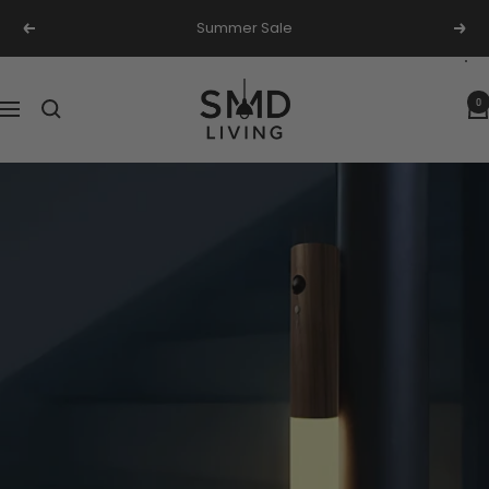
Ga
Summer Sale
Vorige
Volg
naar
inhoud
SMD
0
Navigatie
Living