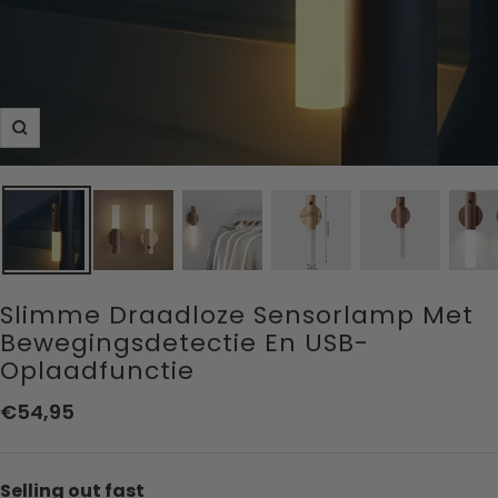
Zoom
Slimme Draadloze Sensorlamp Met
Bewegingsdetectie En USB-
Oplaadfunctie
Aanbiedingsprijs
€54,95
Selling out fast