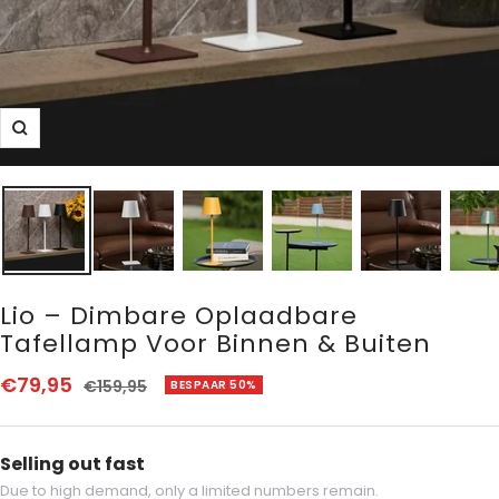
Zoom
Lio – Dimbare Oplaadbare
Tafellamp Voor Binnen & Buiten
Aanbiedingsprijs
€79,95
Normale
€159,95
BESPAAR 50%
prijs
Selling out fast
Due to high demand, only a limited numbers remain.