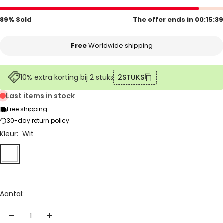
89% Sold
The offer ends in
00:15:39
Free
Worldwide shipping
10% extra korting bij 2 stuks
2STUKS
Last items in stock
Free shipping
30-day return policy
Kleur:
Wit
Wit
Zwart
Goud
Zwart/Goud
Zilver
Bruin
Groen
Blauw
Geel
Oranje
Grijs
Rose
Rood
Aantal:
Aantal
Aantal