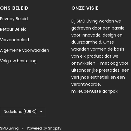
Uitzonderingen / niet-retourneerbare artikelen
ONS BELEID
ONZE VISIE
Sommige artikelen kunnen niet worden geretourneerd, zoals
bederfelijke goederen (bijv. voedsel, bloemen of planten), op
Privacy Beleid
Bij SMD Living worden we
maat gemaakte producten (zoals speciale bestellingen of
gedreven door een passie
gepersonaliseerde items) en verzorgingsproducten (zoals
Retour Beleid
voor innovatie, design en
cosmetica). Wij accepteren ook geen retouren van gevaarlijke
Verzendbeleid
duurzaamheid. Onze
stoffen, brandbare vloeistoffen of gassen. Neem gerust
waarden vormen de basis
contact met ons op als je vragen hebt over je specifieke artikel.
Algemene voorwaarden
van elk product dat we
Volg uw bestelling
Helaas kunnen wij geen retourzendingen accepteren van
ontwikkelen – met oog voor
afgeprijsde artikelen of cadeaubonnen.
uitzonderlijke prestaties, een
verfijnde esthetiek en een
Omruilingen
verantwoorde,
De snelste manier om te krijgen wat je wilt, is het artikel dat je
milieubewuste aanpak.
hebt te retourneren en, zodra de retourzending is
geaccepteerd, een nieuwe bestelling te plaatsen voor het
gewenste artikel.
Land/regio
Nederland (EUR €)
Europese Unie – 14 dagen bedenktijd
Niettegenstaande het bovenstaande geldt dat als de bestelling
SMD Living
Powered by Shopify