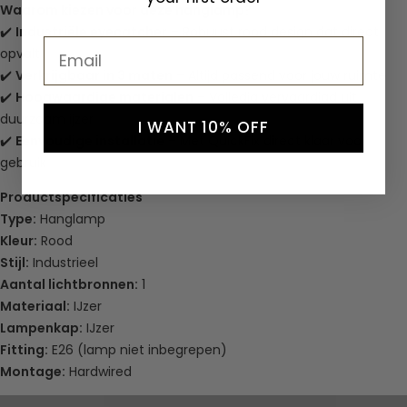
Waarom kiezen voor deze hanglamp?
✔️
Industriële eyecatcher
– Robuust rood design dat direct
Email
opvalt
✔️
Verkrijgbaar in 3 maten
– Altijd passend voor jouw ruimte
✔️
Hoogwaardige materialen
– Volledig vervaardigd uit
duurzaam ijzer
I WANT 10% OFF
✔️
Eenvoudige installatie
– Met QuickFix direct klaar voor
gebruik
Productspecificaties
Type:
Hanglamp
Kleur:
Rood
Stijl:
Industrieel
Aantal lichtbronnen:
1
Materiaal:
IJzer
Lampenkap:
IJzer
Fitting:
E26 (lamp niet inbegrepen)
Montage:
Hardwired