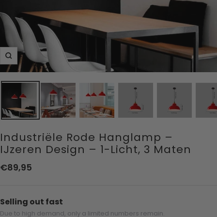
Zoom
Industriële Rode Hanglamp –
IJzeren Design – 1-Licht, 3 Maten
Aanbiedingsprijs
€89,95
Selling out fast
Due to high demand, only a limited numbers remain.