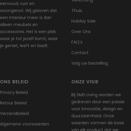
eenvoud, rust en
verzendkosten hierbij voor eigen rekening zijn.
woongenot. Wij geloven dat
Thuis
Voor vragen over retourzendingen kun je altijd contact met ons
een interieur meer is dan
Holiday Sale
opnemen via
info@smdliving.nl
alleen meubels en
accessoires. Het is een plek
Over Ons
Schade en problemen
waar je tot jezelf komt, waar
FAQ's
Controleer je bestelling direct na ontvangst en neem
je geniet, leeft en laadt.
onmiddellijk contact met ons op als het artikel defect,
Contact
beschadigd of verkeerd geleverd is, zodat wij het probleem
Volg uw bestelling
kunnen beoordelen en oplossen.
Uitzonderingen / niet-retourneerbare artikelen
ONS BELEID
ONZE VISIE
Sommige artikelen kunnen niet worden geretourneerd, zoals
bederfelijke goederen (bijv. voedsel, bloemen of planten), op
Privacy Beleid
Bij SMD Living worden we
maat gemaakte producten (zoals speciale bestellingen of
gedreven door een passie
gepersonaliseerde items) en verzorgingsproducten (zoals
Retour Beleid
voor innovatie, design en
cosmetica). Wij accepteren ook geen retouren van gevaarlijke
Verzendbeleid
duurzaamheid. Onze
stoffen, brandbare vloeistoffen of gassen. Neem gerust
waarden vormen de basis
contact met ons op als je vragen hebt over je specifieke artikel.
Algemene voorwaarden
van elk product dat we