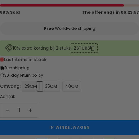
89% Sold
The offer ends in
06:23:57
Free
Worldwide shipping
10% extra korting bij 2 stuks
2STUKS
Last items in stock
Free shipping
30-day return policy
Omvang:
29CM
35CM
40CM
Aantal:
Aantal
Aantal
verlagen
verhogen
IN WINKELWAGEN